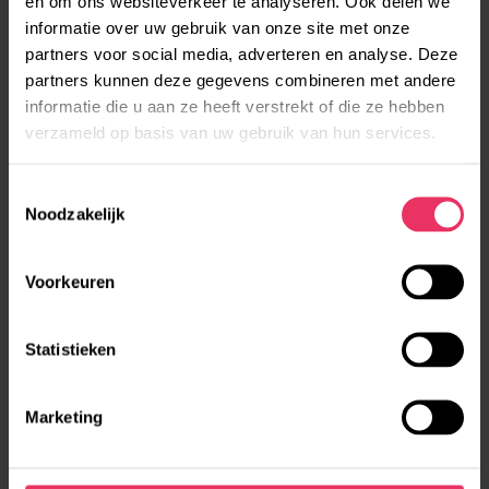
en om ons websiteverkeer te analyseren. Ook delen we
Lees meer
informatie over uw gebruik van onze site met onze
partners voor social media, adverteren en analyse. Deze
partners kunnen deze gegevens combineren met andere
Verslag informatiebijeenkomst
informatie die u aan ze heeft verstrekt of die ze hebben
de Hes 15 januari
verzameld op basis van uw gebruik van hun services.
Lees meer
T
Noodzakelijk
o
Blijf op de hoogte
e
s
Op deze blogpagina zoomen we in op
Voorkeuren
t
interessante items die betrekking hebben op
de ontwikkelingen van Aan het IJ.
e
m
Statistieken
m
Blijf op de hoogte
i
Marketing
n
g
s