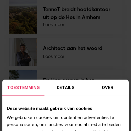
TenneT breidt hoofdkantoor
uit op de Hes in Arnhem
Lees meer
Architect aan het woord
Lees meer
De Hes: wonen in het
landschap
TOESTEMMING
DETAILS
OVER
Lees meer
Deze website maakt gebruik van cookies
We gebruiken cookies om content en advertenties te
SAVE HOME: wonen in een
personaliseren, om functies voor social media te bieden
huis van plastic