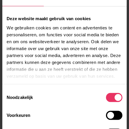
plaats gevonden. Dit heeft geleid tot het opstellen
van een reactienota zienswijzen.
Deze website maakt gebruik van cookies
We gebruiken cookies om content en advertenties te
De volgende stap is het ontwerpbestemmingsplan,
personaliseren, om functies voor social media te bieden
ontwerp beeldkwaliteitsplan en de reactienota
en om ons websiteverkeer te analyseren. Ook delen we
zienswijzen voor te leggen aan het desbetreffende
informatie over uw gebruik van onze site met onze
college van de gemeenten voor instemming, zodat
partners voor social media, adverteren en analyse. Deze
het geheel kan worden aangeboden ter vaststelling
partners kunnen deze gegevens combineren met andere
aan de desbetreffende gemeenteraad. Het college
informatie die u aan ze heeft verstrekt of die ze hebben
verzameld op basis van uw gebruik van hun services.
van de gemeente Renkum heeft nog voor het
zomerreces kunnen instemmen, daardoor kan het
T
bestemmingsplan “Hes-West” worden aangeboden
Noodzakelijk
o
aan de gemeenteraad van Renkum ter vaststelling.
e
De gemeenteraad van Renkum zal het
s
Voorkeuren
bestemmingsplan waarschijnlijk eind september
t
agenderen.
e